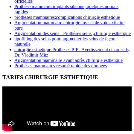
officielles
Prothèse mammaire-implants silicone, quelques notions
rapides
protheses mammaires:complications chirurgie esthetique
Augmentation mammaire chirurgie invisisble voie axillaire
pure
Augmentation des seins - Prothèses seins ,chirurgie esthetique
lipofilling des seins pour augmenter les seins de façon
naturelle
chirurgie esthetique Protheses PIP : Avertissement et conseils,
Dr. Vladimir Mitz
Augmentation mammaire avant après chirurgie esthetique
Prothèses mammaires résumé rapide des données
TARIFS CHIRURGIE ESTHETIQUE