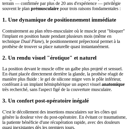
terrain — confirmée par plus de 20 ans d'expérience — privilégie
souvent le plan
prémusculaire
pour trois raisons fondamentales :
1. Une dynamique de positionnement immédiate
Contrairement au plan rétro-musculaire où le muscle peut "bloquer"
l'implant en position haute pendant plusieurs mois (même en
technique
Dual Plane
), le positionnement prépectoral permet à la
prothèse de trouver sa place naturelle quasi instantanément.
2. Un rendu visuel "érotique" et naturel
La position devant le muscle offre un galbe plus projeté et sensuel.
En étant placée directement derrière la glande, la prothèse réagit de
manière plus fluide : le gel de silicone migre vers le pôle inférieur,
conférant à un implant hémisphérique un aspect visuel
anatomique
très recherché, sans l'aspect figé de la couverture musculaire.
3. Un confort post-opératoire inégalé
C'est le décollement des insertions musculaires sur les côtes qui
génère la douleur vive du post-opératoire. En évitant ce traumatisme,
la patiente bénéficie d'une récupération rapide, avec des douleurs
quasi inexistantes dès les premiers jours.