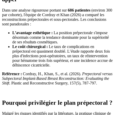
Dans une analyse rigoureuse portant sur
686 patientes
(environ 300
par cohorte), l'équipe de Cordray et Khan (2026) a comparé les
reconstructions prépectorales et sous-pectorales. Les conclusions
sont paradoxales :
L’avantage esthétique :
La position prépectorale s'impose
désormais comme la tendance dominante pour la supériorité
de ses résultats cosmétiques.
Le coût chirurgical :
Le taux de complications en
prépectoral est quasiment doublé. L’étude rapporte deux fois
plus d'infections post-opératoires, un taux de réintervention
pour hématome trois fois supérieur, et une incidence accrue de
déhiscence cicatricielle.
Référence :
Cordray, H., Khan, S., et al. (2026).
Prepectoral versus
Subpectoral Implant-Based Breast Reconstruction: Evaluating the
Shift
. Plastic and Reconstructive Surgery, 157(5), 787-797.
Pourquoi privilégier le plan prépectoral ?
Malgré les risques identifiés par la littérature, la pratique clinique de