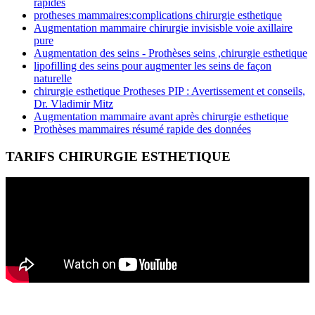
rapides
protheses mammaires:complications chirurgie esthetique
Augmentation mammaire chirurgie invisisble voie axillaire
pure
Augmentation des seins - Prothèses seins ,chirurgie esthetique
lipofilling des seins pour augmenter les seins de façon
naturelle
chirurgie esthetique Protheses PIP : Avertissement et conseils,
Dr. Vladimir Mitz
Augmentation mammaire avant après chirurgie esthetique
Prothèses mammaires résumé rapide des données
TARIFS CHIRURGIE ESTHETIQUE