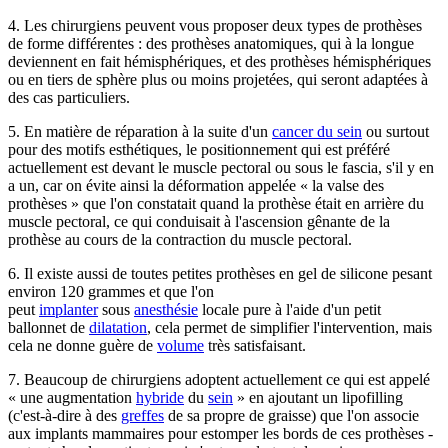
4. Les chirurgiens peuvent vous proposer deux types de prothèses
de forme différentes : des prothèses anatomiques, qui à la longue
deviennent en fait hémisphériques, et des prothèses hémisphériques
ou en tiers de sphère plus ou moins projetées, qui seront adaptées à
des cas particuliers.
5. En matière de réparation à la suite d'un
cancer du sein
ou surtout
pour des motifs esthétiques, le positionnement qui est préféré
actuellement est devant le muscle pectoral ou sous le fascia, s'il y en
a un, car on évite ainsi la déformation appelée « la valse des
prothèses » que l'on constatait quand la prothèse était en arrière du
muscle pectoral, ce qui conduisait à l'ascension gênante de la
prothèse au cours de la contraction du muscle pectoral.
6. Il existe aussi de toutes petites prothèses en gel de silicone pesant
environ 120 grammes et que l'on
peut
implanter
sous
anesthésie
locale pure à l'aide d'un petit
ballonnet de
dilatation
, cela permet de simplifier l'intervention, mais
cela ne donne guère de
volume
très satisfaisant.
7. Beaucoup de chirurgiens adoptent actuellement ce qui est appelé
« une augmentation
hybride
du
sein
» en ajoutant un lipofilling
(c'est-à-dire à des
greffes
de sa propre de graisse) que l'on associe
aux implants mammaires pour estomper les bords de ces prothèses -