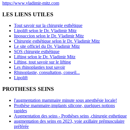
https://www.vladimir-mitz.com
LES LIENS UTILES
Tout savoir sur la chirurgie esthétique
Lipolift selon le Dr. Vladimir Mitz
liposuccion selon le Dr. Vladimir Mitz
Chirurgie esthétique selon le Dr. Vladimir Mitz
Le site officiel du Dr. Vladimir Mitz
SOS chirurgie esthétique
Lifting selon le Dr. Vladimir Mitz
Lifting, tout savoir sur le lifting
Les rhinoplasties tout savoir
Rhinoplastie, consultation, conseil...
Lipolift
PROTHESES SEINS
l'augmentation mammaire minute sous anesthésie locale!
Prothèse mammaire-implants silicone, quelques notions
rapides
Augmentation des seins - Prothèses seins ,chirurgie esthetique
augmentation des seins en 2023, voie axillaire prémusculaire
préférée