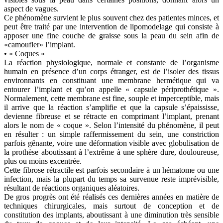
aspect de vagues.
Ce phénomène survient le plus souvent chez des patientes minces, et
peut être traité par une intervention de lipomodelage qui consiste à
apposer une fine couche de graisse sous la peau du sein afin de
«camoufler» l’implant.
• « Coques »
La réaction physiologique, normale et constante de l’organisme
humain en présence d’un corps étranger, est de l’isoler des tissus
environnants en constituant une membrane hermétique qui va
entourer l’implant et qu’on appelle « capsule périprothétique ».
Normalement, cette membrane est fine, souple et imperceptible, mais
il arrive que la réaction s’amplifie et que la capsule s’épaississe,
devienne fibreuse et se rétracte en comprimant l’implant, prenant
alors le nom de « coque ». Selon l’intensité du phénomène, il peut
en résulter : un simple raffermissement du sein, une constriction
parfois gênante, voire une déformation visible avec globulisation de
la prothèse aboutissant à l’extrême à une sphère dure, douloureuse,
plus ou moins excentrée.
Cette fibrose rétractile est parfois secondaire à un hématome ou une
infection, mais la plupart du temps sa survenue reste imprévisible,
résultant de réactions organiques aléatoires.
De gros progrès ont été réalisés ces dernières années en matière de
techniques chirurgicales, mais surtout de conception et de
constitution des implants, aboutissant à une diminution très sensible