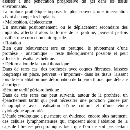
assister à une pénétration progressive du gel dans les tissus
environnants.
La rupture prothétique impose, le plus souvent, une intervention
visant à changer les implants.
• Malposition, déplacement
Un mauvais positionnement, ou le déplacement secondaire des
implants, affectant alors la forme de la poitrine, peuvent parfois
justifier une correction chirurgicale.
• Rotation
Bien quer relativement rare en pratique, le pivotement d’une
prothèse « anatomique » reste théoriquement possible et peut
affecter le résultat esthétique.
• Déformation de la paroi thoracique
Dans de rares cas, des prothèses avec coques fibreuses, laissées
longtemps en place, peuvent «s’imprimer» dans les tissus, laissant
lors de leur ablation une déformation de la paroi thoracique délicate
à corriger.
•Sérome tardif péri-prothétique
Dans de très rares cas peut survenir, autour de la prothèse, un
épanchement tardif qui peut nécessiter une ponction guidée par
échographie avec réalisation d’une culture et d’une étude
cytologique appropriée.
L’étude cytologique a pu mettre en évidence, encore plus rarement,
des cellules lymphomateuses qui imposent alors l’ablation de la
capsule fibreuse péri-prothique, bien que l’on ne soit pas certain