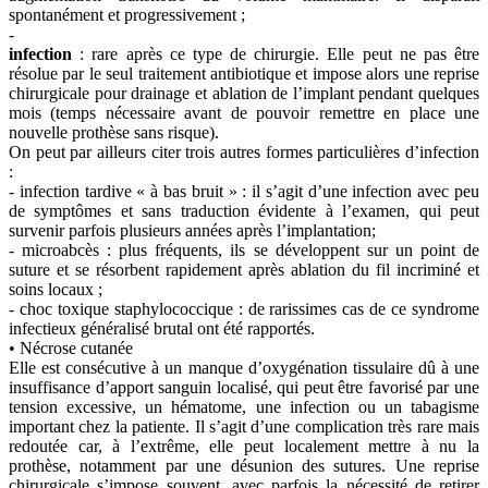
spontanément et progressivement ;
-
infection
: rare après ce type de chirurgie. Elle peut ne pas être
résolue par le seul traitement antibiotique et impose alors une reprise
chirurgicale pour drainage et ablation de l’implant pendant quelques
mois (temps nécessaire avant de pouvoir remettre en place une
nouvelle prothèse sans risque).
On peut par ailleurs citer trois autres formes particulières d’infection
:
- infection tardive « à bas bruit » : il s’agit d’une infection avec peu
de symptômes et sans traduction évidente à l’examen, qui peut
survenir parfois plusieurs années après l’implantation;
- microabcès : plus fréquents, ils se développent sur un point de
suture et se résorbent rapidement après ablation du fil incriminé et
soins locaux ;
- choc toxique staphylococcique : de rarissimes cas de ce syndrome
infectieux généralisé brutal ont été rapportés.
• Nécrose cutanée
Elle est consécutive à un manque d’oxygénation tissulaire dû à une
insuffisance d’apport sanguin localisé, qui peut être favorisé par une
tension excessive, un hématome, une infection ou un tabagisme
important chez la patiente. Il s’agit d’une complication très rare mais
redoutée car, à l’extrême, elle peut localement mettre à nu la
prothèse, notamment par une désunion des sutures. Une reprise
chirurgicale s’impose souvent, avec parfois la nécessité de retirer