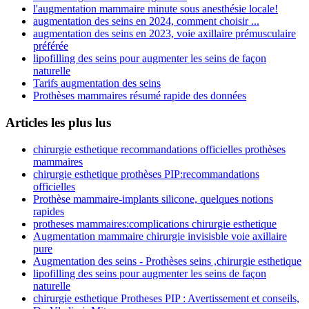
l'augmentation mammaire minute sous anesthésie locale!
augmentation des seins en 2024, comment choisir ...
augmentation des seins en 2023, voie axillaire prémusculaire
préférée
lipofilling des seins pour augmenter les seins de façon
naturelle
Tarifs augmentation des seins
Prothèses mammaires résumé rapide des données
Articles les plus lus
chirurgie esthetique recommandations officielles prothèses
mammaires
chirurgie esthetique prothèses PIP:recommandations
officielles
Prothèse mammaire-implants silicone, quelques notions
rapides
protheses mammaires:complications chirurgie esthetique
Augmentation mammaire chirurgie invisisble voie axillaire
pure
Augmentation des seins - Prothèses seins ,chirurgie esthetique
lipofilling des seins pour augmenter les seins de façon
naturelle
chirurgie esthetique Protheses PIP : Avertissement et conseils,