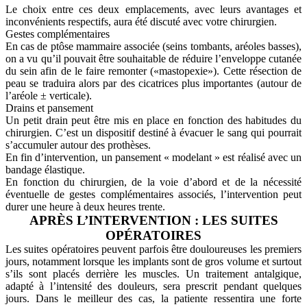
Le choix entre ces deux emplacements, avec leurs avantages et
inconvénients respectifs, aura été discuté avec votre chirurgien.
Gestes complémentaires
En cas de ptôse mammaire associée (seins tombants, aréoles basses),
on a vu qu’il pouvait être souhaitable de réduire l’enveloppe cutanée
du sein afin de le faire remonter («mastopexie»). Cette résection de
peau se traduira alors par des cicatrices plus importantes (autour de
l’aréole ± verticale).
Drains et pansement
Un petit drain peut être mis en place en fonction des habitudes du
chirurgien. C’est un dispositif destiné à évacuer le sang qui pourrait
s’accumuler autour des prothèses.
En fin d’intervention, un pansement « modelant » est réalisé avec un
bandage élastique.
En fonction du chirurgien, de la voie d’abord et de la nécessité
éventuelle de gestes complémentaires associés, l’intervention peut
durer une heure à deux heures trente.
APRÈS L’INTERVENTION : LES SUITES
OPÉRATOIRES
Les suites opératoires peuvent parfois être douloureuses les premiers
jours, notamment lorsque les implants sont de gros volume et surtout
s’ils sont placés derrière les muscles. Un traitement antalgique,
adapté à l’intensité des douleurs, sera prescrit pendant quelques
jours. Dans le meilleur des cas, la patiente ressentira une forte