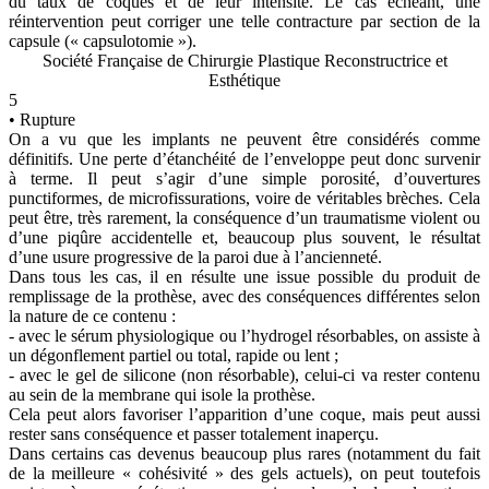
du taux de coques et de leur intensité. Le cas échéant, une
réintervention peut corriger une telle contracture par section de la
capsule (« capsulotomie »).
Société Française de Chirurgie Plastique Reconstructrice et
Esthétique
5
• Rupture
On a vu que les implants ne peuvent être considérés comme
définitifs. Une perte d’étanchéité de l’enveloppe peut donc survenir
à terme. Il peut s’agir d’une simple porosité, d’ouvertures
punctiformes, de microfissurations, voire de véritables brèches. Cela
peut être, très rarement, la conséquence d’un traumatisme violent ou
d’une piqûre accidentelle et, beaucoup plus souvent, le résultat
d’une usure progressive de la paroi due à l’ancienneté.
Dans tous les cas, il en résulte une issue possible du produit de
remplissage de la prothèse, avec des conséquences différentes selon
la nature de ce contenu :
- avec le sérum physiologique ou l’hydrogel résorbables, on assiste à
un dégonflement partiel ou total, rapide ou lent ;
- avec le gel de silicone (non résorbable), celui-ci va rester contenu
au sein de la membrane qui isole la prothèse.
Cela peut alors favoriser l’apparition d’une coque, mais peut aussi
rester sans conséquence et passer totalement inaperçu.
Dans certains cas devenus beaucoup plus rares (notamment du fait
de la meilleure « cohésivité » des gels actuels), on peut toutefois