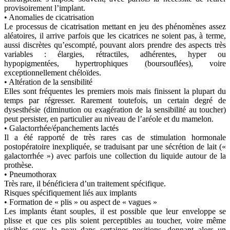
provisoirement l’implant.
• Anomalies de cicatrisation
Le processus de cicatrisation mettant en jeu des phénomènes assez
aléatoires, il arrive parfois que les cicatrices ne soient pas, à terme,
aussi discrètes qu’escompté, pouvant alors prendre des aspects très
variables : élargies, rétractiles, adhérentes, hyper ou
hypopigmentées, hypertrophiques (boursouflées), voire
exceptionnellement chéloïdes.
• Altération de la sensibilité
Elles sont fréquentes les premiers mois mais finissent la plupart du
temps par régresser. Rarement toutefois, un certain degré de
dysesthésie (diminution ou exagération de la sensibilité au toucher)
peut persister, en particulier au niveau de l’aréole et du mamelon.
• Galactorrhée/épanchements lactés
Il a été rapporté de très rares cas de stimulation hormonale
postopératoire inexpliquée, se traduisant par une sécrétion de lait («
galactorrhée ») avec parfois une collection du liquide autour de la
prothèse.
• Pneumothorax
Très rare, il bénéficiera d’un traitement spécifique.
Risques spécifiquement liés aux implants
• Formation de « plis » ou aspect de « vagues »
Les implants étant souples, il est possible que leur enveloppe se
plisse et que ces plis soient perceptibles au toucher, voire même
visibles sous la peau dans certaines positions, donnant alors un