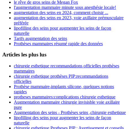
le rêve de gros seins de Megan Fox
l'augmentation mammaire minute sous anesthésie locale!
augmentation des seins en 2024, comment choisir ...
augmentation des seins en 2023, voie axillaire prémusculaire
préférée
lipofilling des seins pour augmenter les seins de façon
naturelle
Tarifs augmentation des seins
Prothèses mammaires résumé rapide des données
Articles les plus lus
chirurgie esthetique recommandations officielles prothèses
mammaires
chirurgie esthetique prothèses PIP:recommandations
officielles
Prothèse mammaire-implants silicone, quelques notions
rapides
protheses mammaires:complications chirurgie esthetique
Augmentation mammaire chirurgie invisisble voie axillaire
pure
Augmentation des seins - Prothèses seins ,chirurgie esthetique
lipofilling des seins pour augmenter les seins de façon
naturelle
chirurgie esthetique Protheses PIP : Avertissement et conseils,