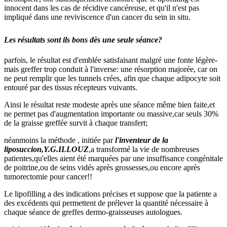
innocent dans les cas de récidive cancéreuse, et qu'il n'est pas
impliqué dans une reviviscence d'un cancer du sein in situ.
Les résultats sont ils bons dès une seule séance?
parfois, le résultat est d'emblée satisfaisant malgré une fonte légère-
mais greffer trop conduit à l'inverse: une résorption majorée, car on
ne peut remplir que les tunnels crées, afin que chaque adipocyte soit
entouré par des tissus récepteurs vuivants.
Ainsi le résultat reste modeste après une séance même bien faite,et
ne permet pas d'augmentation importante ou massive,car seuls 30%
de la graisse greffée survit à chaque transfert;
néanmoins la méthode , initiée par
l'inventeur de la
liposuccion,Y.G.ILLOUZ
,a transformé la vie de nombreuses
patientes,qu'elles aient été marquées par une insuffisance congénitale
de poitrine,ou de seins vidés après grossesses,ou encore après
tumorectomie pour cancer!!
Le lipofilling a des indications précises et suppose que la patiente a
des excédents qui permettent de prélever la quantité nécessaire à
chaque séance de greffes dermo-graisseuses autologues.