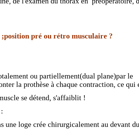
cune, de l'examen du thorax en préopératoire, d
;position pré ou rétro musculaire ?
otalement ou partiellement(dual plane)par le
ter la prothèse à chaque contraction, ce qui es
muscle se détend, s'affaiblit !
e
:
ans une loge crée chirurgicalement au devant d