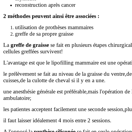
reconstruction après cancer
2 méthodes peuvent ainsi être associées :
utilisation de prothèses mammaires
greffe de sa propre graisse
La
greffe de graisse
se fait en plusieurs étapes chirurgica
cellules greffées survivent!
L'avantage est que le lipofilling mammaire est une opéra
le prélèvement se fait au niveau de la graisse du ventre,d
cuisses,de la culotte de cheval si il y en a une.
une anesthésie générale est préférable,mais l'opération de l
ambulatoire;
les patientes acceptent facilement une seconde session,pl
il faut laisser idéalement 4 mois entre 2 sessions.
A l'opposé,l
a
prothèse siliconée
se fait en seule opération