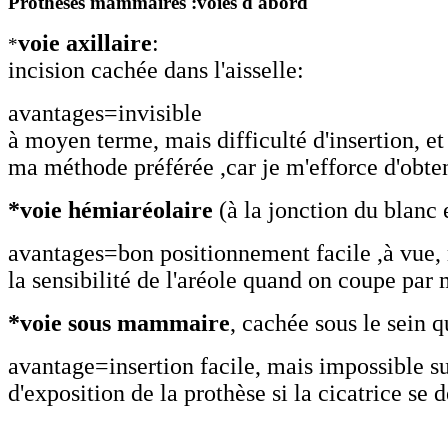
Protheses mammaires :voies d'abord
voie axillaire
:
*
incision cachée dans l'aisselle:
avantages=invisible
à moyen terme, mais difficulté d'insertion, et
ma méthode préférée ,car je m'efforce d'obte
*voie hémi
aréolaire
(à la jonction du blanc e
avantages=bon positionnement facile ,à vue, m
la sensibilité de l'aréole quand on coupe par 
*voie sous
mammaire
, cachée sous le sein 
avantage=insertion facile, mais impossible su
d'exposition de la prothèse si la cicatrice se d