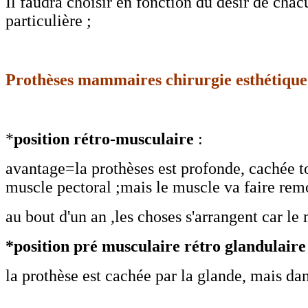
Il faudra choisir en fonction du désir de cha
particulière ;
Prothèses mammaires chirurgie esthétique 
*
position
rétro-musculaire
:
avantage=la prothèses est profonde, cachée t
muscle pectoral ;mais le muscle va faire remon
au bout d'un an ,les choses s'arrangent car le 
*position
pré musculaire rétro glandulair
la prothèse est cachée par la glande, mais d