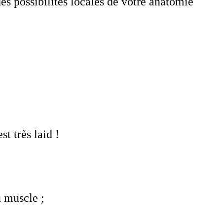
es possibilités locales de votre anatomie
t très laid !
u muscle ;